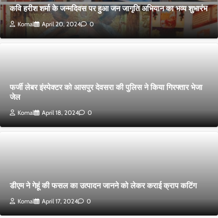
कवि हरीश शर्मा के जन्मदिवस पर हुआ जन जागृति अभियान का भव्य शुभारंभ
Komal
April 20, 2024
0
फर्जी लेबर इंस्पेक्टर को आसपुर देवसरा की पुलिस ने किया गिरफ्तार भेजा
जेल
Komal
April 18, 2024
0
डीएम ने गेहूं की फसल का उत्पादन जानने को लेकर कराई क्राप कटिंग
Komal
April 17, 2024
0