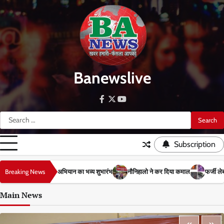
Skip
to
content
Banewslive
facebook
twitter
youtube
Search
for:
Subscription
Breaking News
नौनिहालो ने कर दिया कमाल
फर्जी लेबर इंस्पेक्टर को आसपुर देवसरा की पुलिस ने
Main News