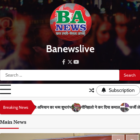
Skip
to
content
Banewslive
facebook
twitter
youtube
Search
for:
Subscription
Breaking News
नौनिहालो ने कर दिया कमाल
फर्जी लेबर इंस्पेक्टर को आसपुर देवसरा की पुल
Main News