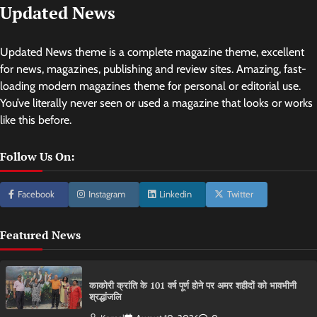
Updated News
Updated News theme is a complete magazine theme, excellent
for news, magazines, publishing and review sites. Amazing, fast-
loading modern magazines theme for personal or editorial use.
You’ve literally never seen or used a magazine that looks or works
like this before.
Follow Us On:
Facebook
Instagram
Linkedin
Twitter
Featured News
काकोरी क्रांति के 101 वर्ष पूर्ण होने पर अमर शहीदों को भावभीनी
श्रद्धांजलि