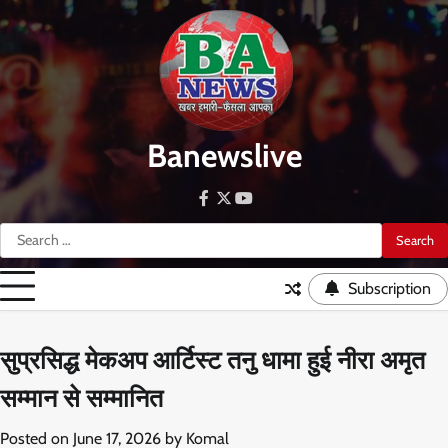
Skip
to
content
Banewslive
facebook
twitter
youtube
Search
for:
Subscription
सुप्रसिद्ध मेकअप आर्टिस्ट तनु धामा हुई नीरा अमृत
सम्मान से सम्मानित
Posted on
June 17, 2026
by
Komal