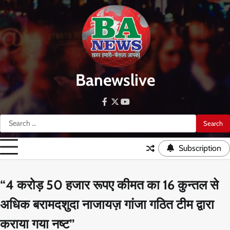
Skip
to
content
Banewslive
facebook
twitter
youtube
Search
for:
Subscription
“4 करोड़ 50 हजार रूपए कीमत का 16 कुन्तल से
अधिक बरामदशुदा नाजायज़ गांजा गठित टीम द्वारा
कराया गया नष्ट”