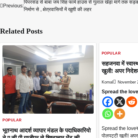
पिपरसंड से बाबा जय सिंह फार्म हाउस से गुलाल खेड़ा मार्ग तक सड़
Post
Previous:
निर्माण से , क्षेत्रवासियों में खुशी की लहर
navigation
Related Posts
POPULAR
सहजनवा में स्वास्
खुली! अपर निदेश
Komal
November 
Spread the lov
POPULAR
Spread the loveसहज
भूतनाथ आदर्श व्यापार मंडल के पदाधिकारियो
पोलपट्टी खुली! अपर
ने ए सी पी गाजीपुर से शिष्टाचार भेंट की