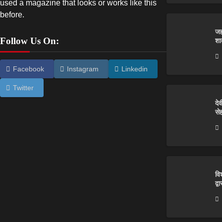
used a magazine that looks or works like this
before.
जह
Follow Us On:
शा
Facebook
Instagram
Linkedin
Twitter
दे
से
वि
द्