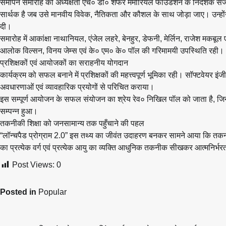
समापन समारोह की अध्यक्षता एच० डी० शेफर मेमोरियल फाउंडेशन के निदेशक संजय वि
सार्थक है जब उसे मानवीय विवेक, नैतिकता और कौशल के साथ जोड़ा जाए। उन्हों
दी।
समारोह में आकांक्षा नाथानियल, एंजेल लहरे, बेनहुर, डेफनी, मेर्लिन, राजेश म
आलोक विल्सन, विनय जेम्स एवं के० एम० के० पॉल की गरिमामयी उपस्थिति रही।
प्रशिक्षकों एवं आयोजकों का सराहनीय योगदान
कार्यक्रम को सफल बनाने में प्रशिक्षकों की महत्त्वपूर्ण भूमिका रही। सॉफ्टवेयर 
अवधारणाओं एवं व्यावहारिक प्रयोगों से परिचित कराया।
इस सम्पूर्ण आयोजन के सफल संयोजन का श्रेय रेव० निखिल पॉल को जाता है, जिनके
सम्पन्न हुआ।
तकनीकी शिक्षा को जनसामान्य तक पहुँचाने की पहल
“लॉन्चपैड प्रोग्राम 2.0” इस तथ्य का जीवंत उदाहरण बनकर सामने आया कि तकनीकी 
का प्रत्येक वर्ग एवं प्रत्येक आयु का व्यक्ति आधुनिक तकनीक सीखकर आत्मनिर्भरत
Post Views:
0
Posted in
Popular